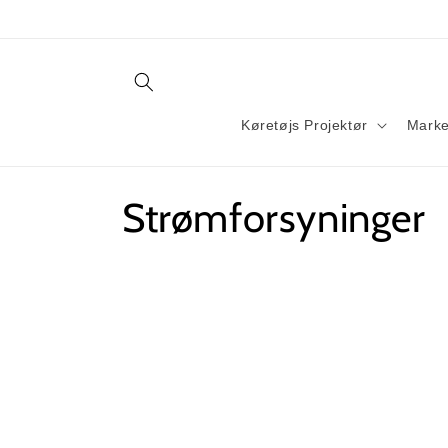
Gå til
indhold
Køretøjs Projektør
Marke
K
Strømforsyninger
o
l
l
e