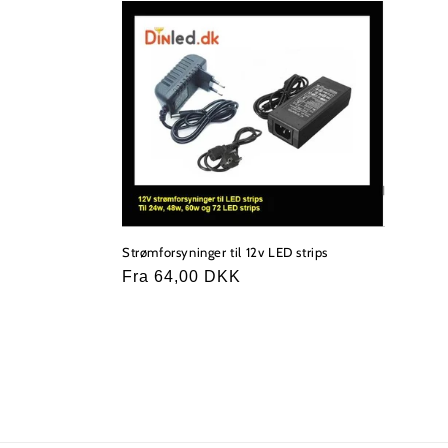
k
t
i
o
n
Strømforsyninger til 12v LED strips
:
Normalpris
Fra 64,00 DKK