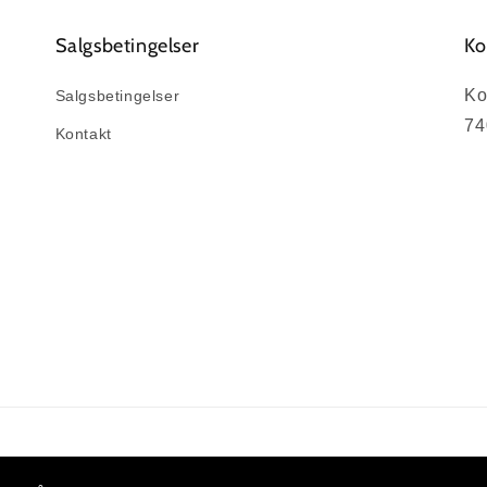
Salgsbetingelser
Ko
Ko
Salgsbetingelser
74
Kontakt
Betalingsmetoder
© 2026,
DinLED.dk
Drevet af Shopify