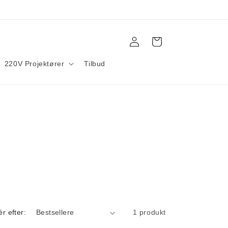
Log
Indkøbskurv
ind
220V Projektører
Tilbud
ér efter:
1 produkt