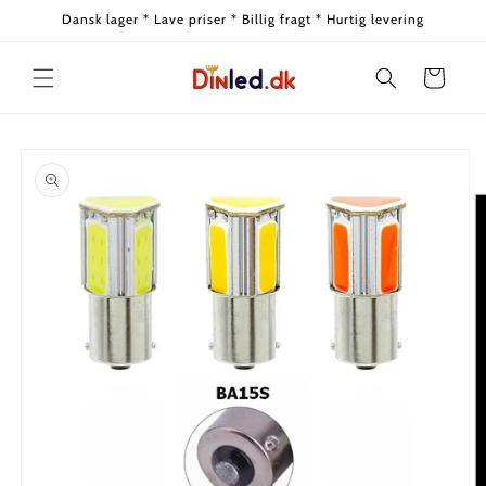
Gå til
Dansk lager * Lave priser * Billig fragt * Hurtig levering
indhold
Indkøbskurv
å til
roduktoplysninger