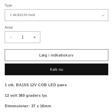
Type
Antal
Reducer
Øg
antallet
antallet
for
for
BA15S
BA15S
Læg i indkøbskurv
COB
COB
LED
LED
Køb nu
pære,
pære,
12v
12v
1 stk. BA15S 12V COB LED pære
12 volt 360 graders lys
Dimensioner: 37 x 16mm